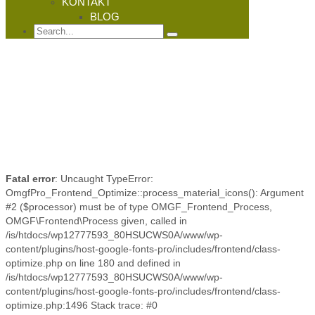
KONTAKT
BLOG
Fatal error
: Uncaught TypeError:
OmgfPro_Frontend_Optimize::process_material_icons(): Argument
#2 ($processor) must be of type OMGF_Frontend_Process,
OMGF\Frontend\Process given, called in
/is/htdocs/wp12777593_80HSUCWS0A/www/wp-
content/plugins/host-google-fonts-pro/includes/frontend/class-
optimize.php on line 180 and defined in
/is/htdocs/wp12777593_80HSUCWS0A/www/wp-
content/plugins/host-google-fonts-pro/includes/frontend/class-
optimize.php:1496 Stack trace: #0