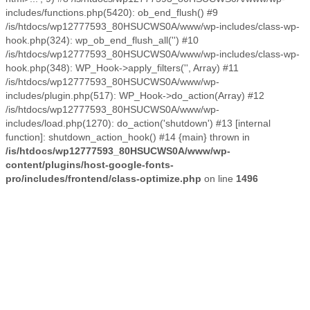
includes/functions.php(5420): ob_end_flush() #9
/is/htdocs/wp12777593_80HSUCWS0A/www/wp-includes/class-wp-
hook.php(324): wp_ob_end_flush_all('') #10
/is/htdocs/wp12777593_80HSUCWS0A/www/wp-includes/class-wp-
hook.php(348): WP_Hook->apply_filters('', Array) #11
/is/htdocs/wp12777593_80HSUCWS0A/www/wp-
includes/plugin.php(517): WP_Hook->do_action(Array) #12
/is/htdocs/wp12777593_80HSUCWS0A/www/wp-
includes/load.php(1270): do_action('shutdown') #13 [internal
function]: shutdown_action_hook() #14 {main} thrown in
/is/htdocs/wp12777593_80HSUCWS0A/www/wp-
content/plugins/host-google-fonts-
pro/includes/frontend/class-optimize.php
on line
1496