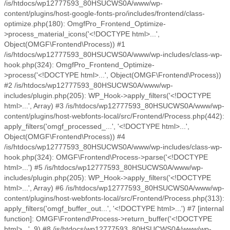
/is/htdocs/wp12777593_80HSUCWS0A/www/wp-
content/plugins/host-google-fonts-pro/includes/frontend/class-
optimize.php(180): OmgfPro_Frontend_Optimize-
>process_material_icons('<!DOCTYPE html>...',
Object(OMGF\Frontend\Process)) #1
/is/htdocs/wp12777593_80HSUCWS0A/www/wp-includes/class-wp-
hook.php(324): OmgfPro_Frontend_Optimize-
>process('<!DOCTYPE html>...', Object(OMGF\Frontend\Process))
#2 /is/htdocs/wp12777593_80HSUCWS0A/www/wp-
includes/plugin.php(205): WP_Hook->apply_filters('<!DOCTYPE
html>...', Array) #3 /is/htdocs/wp12777593_80HSUCWS0A/www/wp-
content/plugins/host-webfonts-local/src/Frontend/Process.php(442):
apply_filters('omgf_processed_...', '<!DOCTYPE html>...',
Object(OMGF\Frontend\Process)) #4
/is/htdocs/wp12777593_80HSUCWS0A/www/wp-includes/class-wp-
hook.php(324): OMGF\Frontend\Process->parse('<!DOCTYPE
html>...') #5 /is/htdocs/wp12777593_80HSUCWS0A/www/wp-
includes/plugin.php(205): WP_Hook->apply_filters('<!DOCTYPE
html>...', Array) #6 /is/htdocs/wp12777593_80HSUCWS0A/www/wp-
content/plugins/host-webfonts-local/src/Frontend/Process.php(313):
apply_filters('omgf_buffer_out...', '<!DOCTYPE html>...') #7 [internal
function]: OMGF\Frontend\Process->return_buffer('<!DOCTYPE
html>...', 9) #8 /is/htdocs/wp12777593_80HSUCWS0A/www/wp-